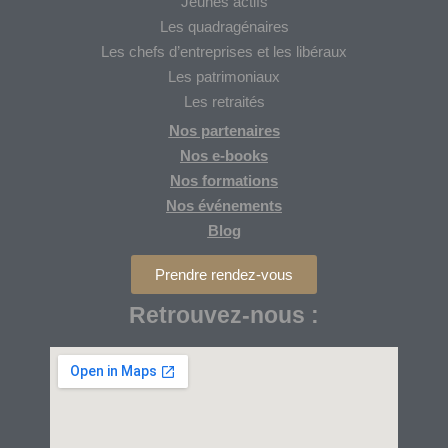
Jeunes actifs
Les quadragénaires
Les chefs d’entreprises et les libéraux
Les patrimoniaux
Les retraités
Nos partenaires
Nos
e-books
Nos formations
Nos
événements
Blog
Prendre rendez-vous
Retrouvez-nous :