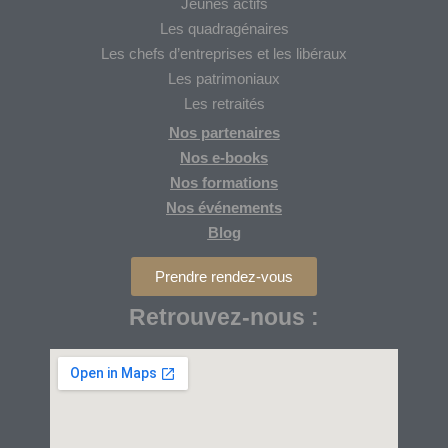
Jeunes actifs
Les quadragénaires
Les chefs d’entreprises et les libéraux
Les patrimoniaux
Les retraités
Nos partenaires
Nos
e-books
Nos formations
Nos
événements
Blog
Prendre rendez-vous
Retrouvez-nous :