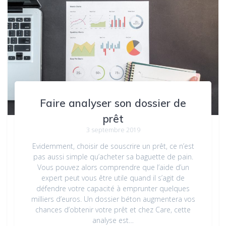
Faire analyser son dossier de
prêt
3 septembre 2019
Evidemment, choisir de souscrire un prêt, ce n’est
pas aussi simple qu’acheter sa baguette de pain.
Vous pouvez alors comprendre que l’aide d’un
expert peut vous être utile quand il s’agit de
défendre votre capacité à emprunter quelques
milliers d’euros. Un dossier béton augmentera vos
chances d’obtenir votre prêt et chez Care, cette
analyse est…