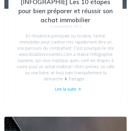
[INFOGRAPHIE] Les 10 étapes
pour bien préparer et réussir son
achat immobilier
6 septembre 2019
En résidence principale ou locative, l’achat
immobilier peut s’avérer très rapidement être un
vrai parcours du combattant. C’est pourquoi le site
www.doublezvosventes.com a réalisé l’infographie
suivante, qui vous explique quels sont les étapes à
suivre pour un achat maîtrisé ! Alors prenez, un café
ou une bière, et lisez bien tranquillement la
démarche ⬇ Partager…
Lire la suite