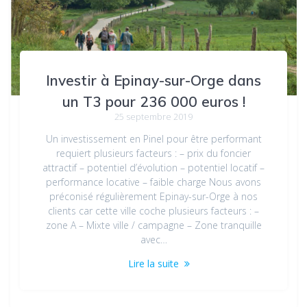
Investir à Epinay-sur-Orge dans
un T3 pour 236 000 euros !
25 septembre 2019
Un investissement en Pinel pour être performant
requiert plusieurs facteurs : – prix du foncier
attractif – potentiel d’évolution – potentiel locatif –
performance locative – faible charge Nous avons
préconisé régulièrement Epinay-sur-Orge à nos
clients car cette ville coche plusieurs facteurs : –
zone A – Mixte ville / campagne – Zone tranquille
avec…
Lire la suite