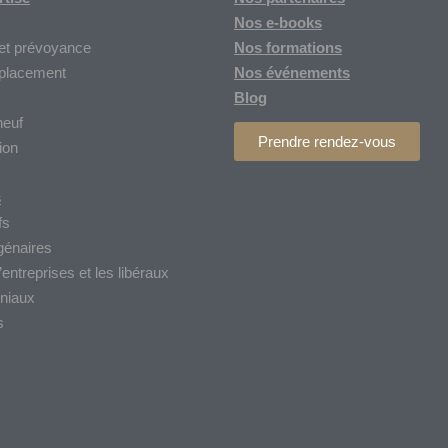
Nos
e-books
et prévoyance
Nos formations
 placement
Nos
événements
Blog
neuf
Prendre rendez-vous
ion
s
fs
génaires
entreprises et les libéraux
niaux
s