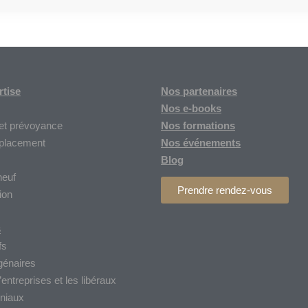
rtise
Nos partenaires
Nos
e-books
et prévoyance
Nos formations
 placement
Nos
événements
Blog
neuf
Prendre rendez-vous
ion
s
fs
génaires
entreprises et les libéraux
niaux