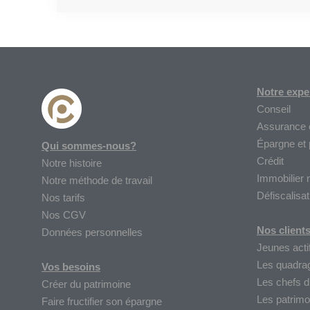
Notre expe
Conseil
Assurance 
Épargne et
Qui sommes-nous?
Crédit
Notre histoire
Immobilier 
Notre méthode de travail
Défiscalisat
Nos tarifs
Nos CGV
Nos client
Données personnelles
Jeunes acti
Les quadra
Vos besoins
Les chefs d’
Créer du patrimoine
Les patrimo
Faire fructifier son épargne