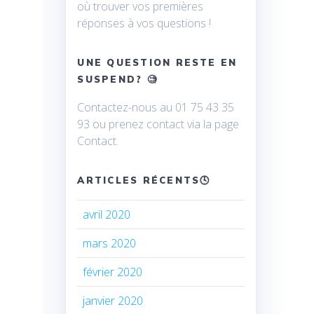
où trouver vos premières
réponses à vos questions !
UNE QUESTION RESTE EN
SUSPEND? 🧐
Contactez-nous au 01 75 43 35
93 ou prenez contact via la page
Contact.
ARTICLES RÉCENTS🕓
avril 2020
mars 2020
février 2020
janvier 2020