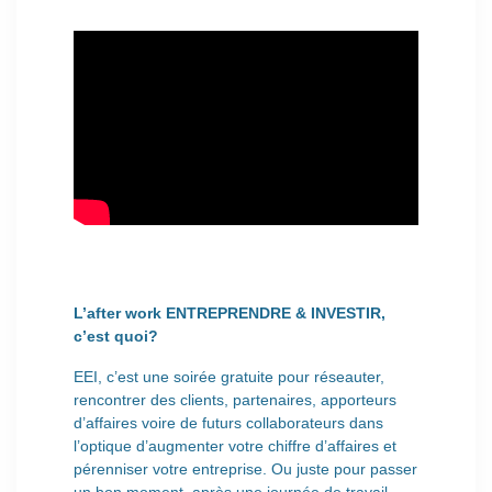
L’after work ENTREPRENDRE & INVESTIR,
c’est quoi?
EEI, c’est une soirée gratuite pour réseauter,
rencontrer des clients, partenaires, apporteurs
d’affaires voire de futurs collaborateurs dans
l’optique d’augmenter votre chiffre d’affaires et
pérenniser votre entreprise. Ou juste pour passer
un bon moment, après une journée de travail