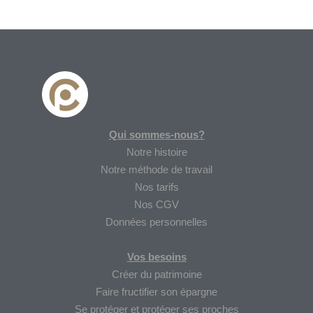
Qui sommes-nous?
Notre histoire
Notre méthode de travail
Nos tarifs
Nos CGV
Données personnelles
Vos besoins
Créer du patrimoine
Faire fructifier son épargne
Se protéger et protéger ses proches